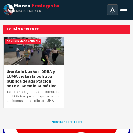
Marea
Ecologista
LA NATURALEZA NO H
LO MÁS RECIENTE
COMUNIDAD CONCIENCIA
Una Sola Lucha: “DRNA y
LUMA violan la política
pública de adaptación
ante el Cambio Climático”
También exigen que la secretaria
del DRNA a que se exprese sobre
la dispensa que solicitó LUMA
para eliminar vegetación
utilizando glifosato y otros 16…
Mostrando 1-1 de 1