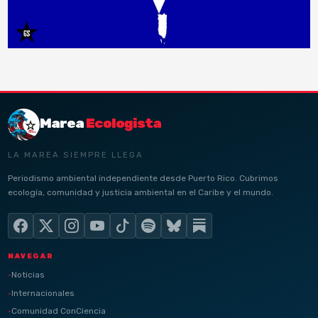
Marea
Ecologista
LA MAREA SIEMPRE LLEGA
Periodismo ambiental independiente desde Puerto Rico. Cubrimos
ecología, comunidad y justicia ambiental en el Caribe y el mundo.
NAVEGAR
Noticias
Internacionales
Comunidad ConCiencia