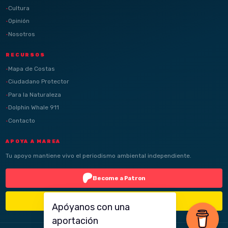
Cultura
Opinión
Nosotros
RECURSOS
Mapa de Costas
Ciudadano Protector
Para la Naturaleza
Dolphin Whale 911
Contacto
APOYA A MAREA
Tu apoyo mantiene vivo el periodismo ambiental independiente.
Become a Patron
Buy Me a Coffee
Apóyanos con una
aportación