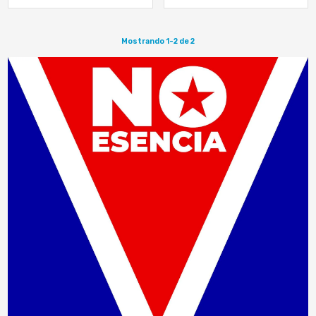
de comidas diarias por falta de
la comunidad personificando los
alimentos, lo que…
históricos personajes
Mostrando 1-2 de 2