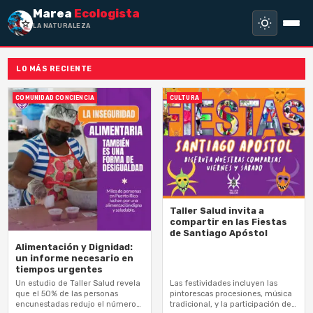
Marea
Ecologista
LA NATURALEZA NO
LO MÁS RECIENTE
COMUNIDAD CONCIENCIA
CULTURA
Taller Salud invita a
compartir en las Fiestas
de Santiago Apóstol
Alimentación y Dignidad:
un informe necesario en
tiempos urgentes
Un estudio de Taller Salud revela
Las festividades incluyen las
que el 50% de las personas
pintorescas procesiones, música
encunestadas redujo el número
tradicional, y la participación de