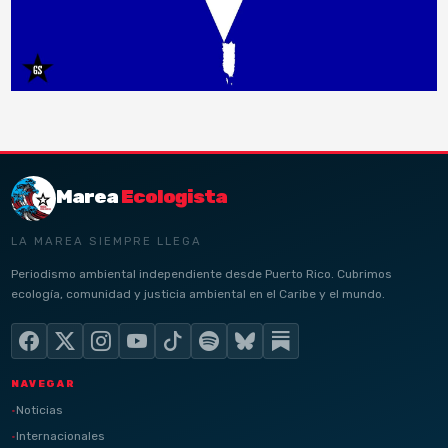
Marea
Ecologista
LA MAREA SIEMPRE LLEGA
Periodismo ambiental independiente desde Puerto Rico. Cubrimos
ecología, comunidad y justicia ambiental en el Caribe y el mundo.
NAVEGAR
Noticias
Internacionales