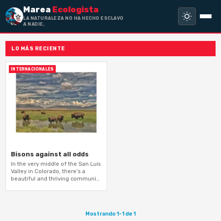
Marea
Ecologista
LA NATURALEZA NO HA HECHO ESCLAVO
A NADIE, SIN
LO MÁS RECIENTE
INTERNACIONALES
Bisons against all odds
In the very middle of the San Luis
Valley in Colorado, there’s a
beautiful and thriving community
of bison being protected and
cared for.
Mostrando 1-1 de 1