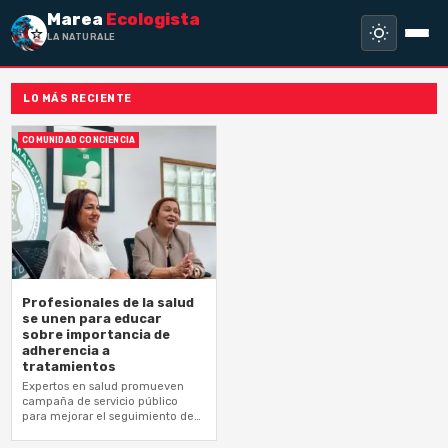
Marea
Ecologista
LA NATURALEZA
LO MÁS RECIENTE
COMUNIDAD CONCIENCIA
Profesionales de la salud
se unen para educar
sobre importancia de
adherencia a
tratamientos
Expertos en salud promueven
campaña de servicio público
para mejorar el seguimiento de
tratamientos y elevar la calidad
de vida de los pacientes