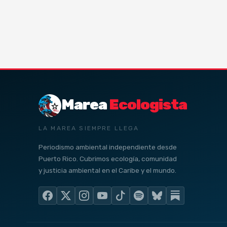
Marea
Ecologista
LA MAREA SIEMPRE LLEGA
Periodismo ambiental independiente desde
Puerto Rico. Cubrimos ecología, comunidad
y justicia ambiental en el Caribe y el mundo.