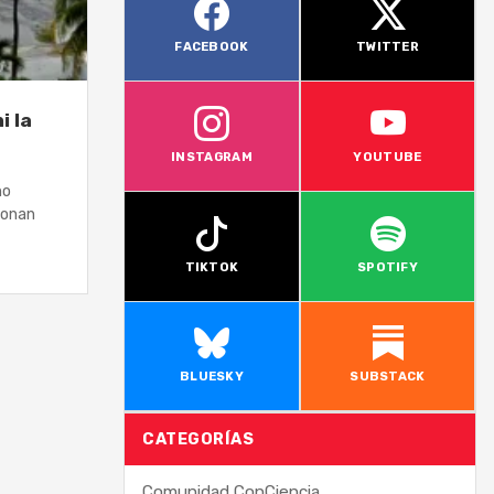
FACEBOOK
TWITTER
i la
INSTAGRAM
YOUTUBE
no
ionan
TIKTOK
SPOTIFY
BLUESKY
SUBSTACK
CATEGORÍAS
Comunidad ConCiencia