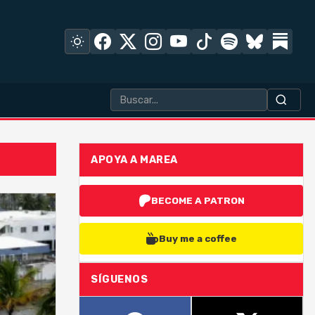
APOYA A MAREA
BECOME A PATRON
Buy me a coffee
SÍGUENOS