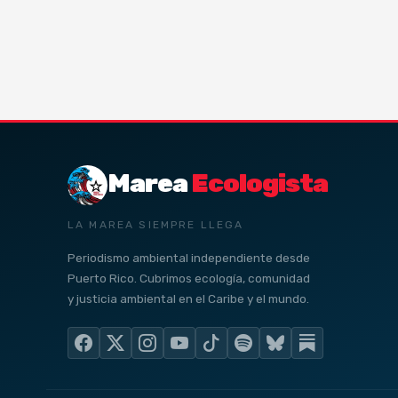
Marea
Ecologista
LA MAREA SIEMPRE LLEGA
Periodismo ambiental independiente desde
Puerto Rico. Cubrimos ecología, comunidad
y justicia ambiental en el Caribe y el mundo.