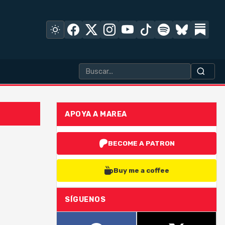
APOYA A MAREA
BECOME A PATRON
Buy me a coffee
SÍGUENOS