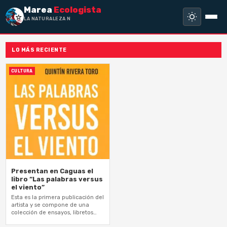
Marea
Ecologista
LA NATURALEZA NO H
LO MÁS RECIENTE
CULTURA
Presentan en Caguas el
libro “Las palabras versus
el viento”
Esta es la primera publicación del
artista y se compone de una
colección de ensayos, libretos
para performance y canciones