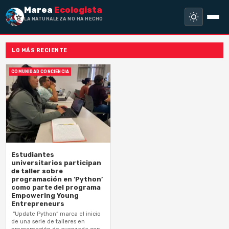
Marea
Ecologista
LA NATURALEZA NO HA HECHO ES
LO MÁS RECIENTE
COMUNIDAD CONCIENCIA
Estudiantes
universitarios participan
de taller sobre
programación en ‘Python’
como parte del programa
Empowering Young
Entrepreneurs
“Update Python” marca el inicio
de una serie de talleres en
programación de avanzada con