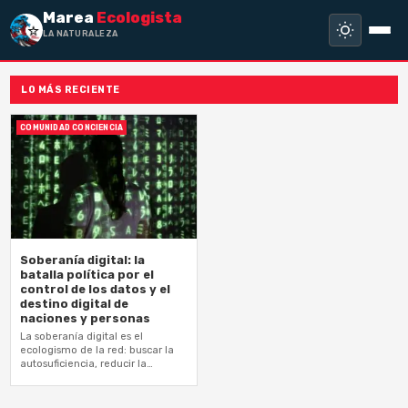
Marea
Ecologista
LA NATURALEZA NO
LO MÁS RECIENTE
COMUNIDAD CONCIENCIA
Soberanía digital: la
batalla política por el
control de los datos y el
destino digital de
naciones y personas
La soberanía digital es el
ecologismo de la red: buscar la
autosuficiencia, reducir la
dependencia de monopolios
extractivistas de datos y construir
un ecosistema tecnológico…