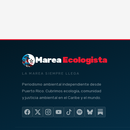
Marea
Ecologista
LA MAREA SIEMPRE LLEGA
Periodismo ambiental independiente desde
Puerto Rico. Cubrimos ecología, comunidad
y justicia ambiental en el Caribe y el mundo.