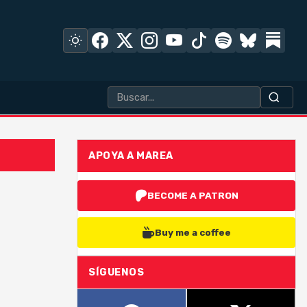
APOYA A MAREA
BECOME A PATRON
Buy me a coffee
SÍGUENOS