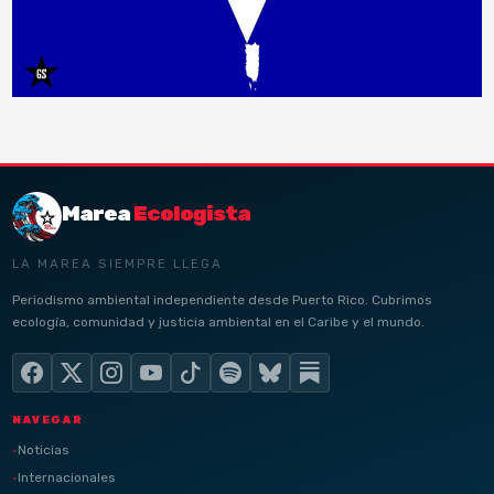
Marea
Ecologista
LA MAREA SIEMPRE LLEGA
Periodismo ambiental independiente desde Puerto Rico. Cubrimos
ecología, comunidad y justicia ambiental en el Caribe y el mundo.
NAVEGAR
Noticias
Internacionales