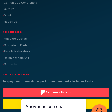
Comunidad ConCiencia
Cultura
Opinión
Nosotros
RECURSOS
Mapa de Costas
Ciudadano Protector
Para la Naturaleza
Dolphin Whale 911
Contacto
APOYA A MAREA
Tu apoyo mantiene vivo el periodismo ambiental independiente.
Become a Patron
Buy Me a Coffee
Apóyanos con una