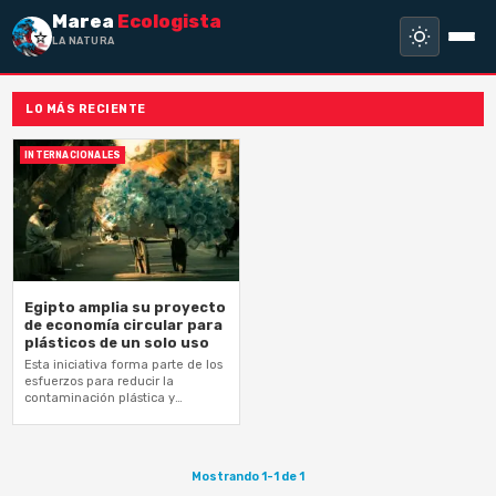
Marea
Ecologista
LA NATURALE
LO MÁS RECIENTE
INTERNACIONALES
Egipto amplia su proyecto
de economía circular para
plásticos de un solo uso
Esta iniciativa forma parte de los
esfuerzos para reducir la
contaminación plástica y
acelerar la transición hacia
modelos sostenibles de
producción y consumo
Mostrando 1-1 de 1