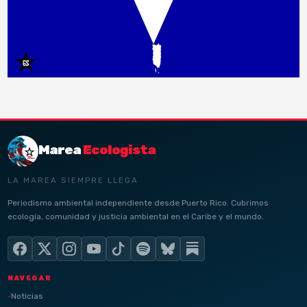
Marea
Ecologista
LA MAREA SIEMPRE LLEGA
Periodismo ambiental independiente desde Puerto Rico. Cubrimos
ecología, comunidad y justicia ambiental en el Caribe y el mundo.
NAVEGAR
Noticias