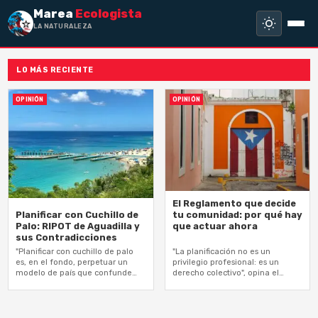
Marea
Ecologista
LA NATURALEZA NO
LO MÁS RECIENTE
OPINIÓN
OPINIÓN
El Reglamento que decide
tu comunidad: por qué hay
Planificar con Cuchillo de
que actuar ahora
Palo: RIPOT de Aguadilla y
sus Contradicciones
"Planificar con cuchillo de palo
"La planificación no es un
es, en el fondo, perpetuar un
privilegio profesional: es un
modelo de país que confunde
derecho colectivo", opina el
progreso con cemento y
planificador David Carrasquillo
desarrollo con despojo", escribe
el…