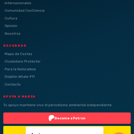
Internacionales
Comunidad ConCiencia
Cultura
Opinión
Nosotros
RECURSOS
Mapa de Costas
Ciudadano Protector
Para la Naturaleza
Dolphin Whale 911
Contacto
APOYA A MAREA
Tu apoyo mantiene vivo el periodismo ambiental independiente.
Become a Patron
Buy Me a Coffee