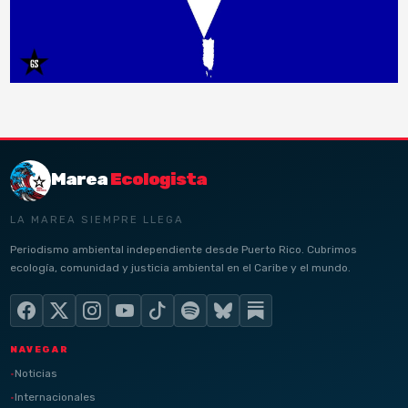
Marea
Ecologista
LA MAREA SIEMPRE LLEGA
Periodismo ambiental independiente desde Puerto Rico. Cubrimos
ecología, comunidad y justicia ambiental en el Caribe y el mundo.
NAVEGAR
Noticias
Internacionales