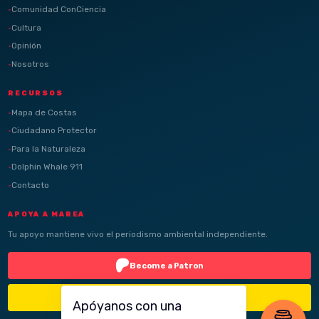
Comunidad ConCiencia
Cultura
Opinión
Nosotros
RECURSOS
Mapa de Costas
Ciudadano Protector
Para la Naturaleza
Dolphin Whale 911
Contacto
APOYA A MAREA
Tu apoyo mantiene vivo el periodismo ambiental independiente.
Become a Patron
Buy Me a Coffee
Apóyanos con una