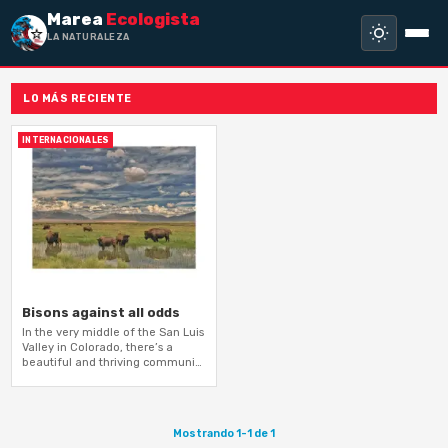
Marea
Ecologista
LA NATURALEZA NO
LO MÁS RECIENTE
INTERNACIONALES
Bisons against all odds
In the very middle of the San Luis
Valley in Colorado, there’s a
beautiful and thriving community
of bison being protected and
cared for.
Mostrando 1-1 de 1