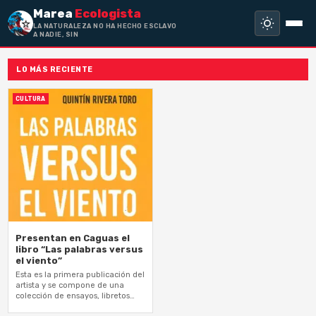
Marea
Ecologista
LA NATURALEZA NO HA HECHO ESCLAVO
A NADIE, SINO A
LO MÁS RECIENTE
CULTURA
Presentan en Caguas el
libro “Las palabras versus
el viento”
Esta es la primera publicación del
artista y se compone de una
colección de ensayos, libretos
para performance y canciones