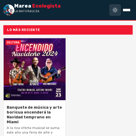
Marea
Ecologista
LA NATURALEZA NO
LO MÁS RECIENTE
CULTURA
Banquete de música y arte
boricua encenderá la
Navidad temprano en
Miami
A la rica oferta musical se suma
este año una feria de arte y