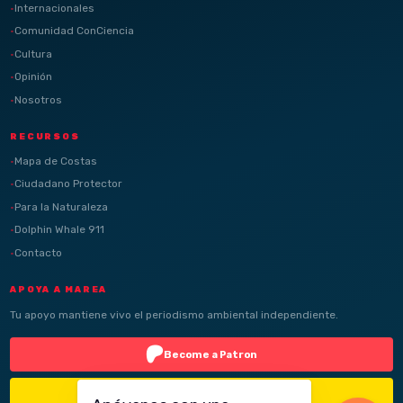
Internacionales
Comunidad ConCiencia
Cultura
Opinión
Nosotros
RECURSOS
Mapa de Costas
Ciudadano Protector
Para la Naturaleza
Dolphin Whale 911
Contacto
APOYA A MAREA
Tu apoyo mantiene vivo el periodismo ambiental independiente.
Become a Patron
Buy Me a Coffee