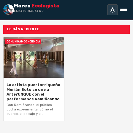
Marea
Ecologista
LA NATURALEZA NO HA
LO MÁS RECIENTE
COMUNIDAD CONCIENCIA
La artista puertorriqueña
Merián Soto se une a
ArteYUNQUE con el
performance Ramificando
Con Ramificando, el público
podrá experimentar cómo el
cuerpo, el paisaje y el
movimiento se entrelazan en
diálogo con El Yunque