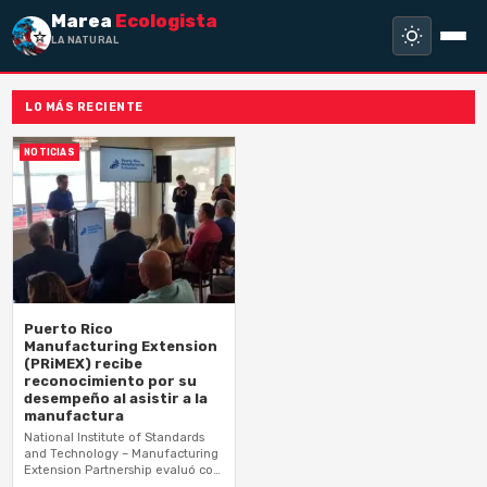
Marea
Ecologista
LA NATURALEZA
LO MÁS RECIENTE
NOTICIAS
Puerto Rico
Manufacturing Extension
(PRiMEX) recibe
reconocimiento por su
desempeño al asistir a la
manufactura
National Institute of Standards
and Technology – Manufacturing
Extension Partnership evaluó con
altas calificaciones a la