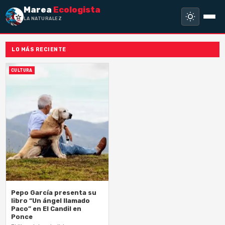
Marea
Ecologista
LA NATURALEZA N
LO MÁS RECIENTE
CULTURA
Pepo García presenta su
libro “Un ángel llamado
Paco” en El Candil en
Ponce