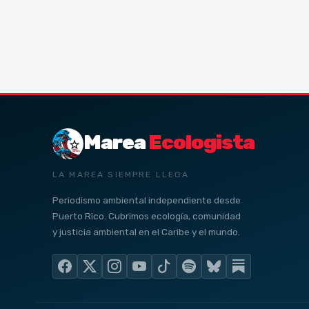
Marea
Ecologista
LA MAREA SIEMPRE LLEGA
Periodismo ambiental independiente desde
Puerto Rico. Cubrimos ecología, comunidad
y justicia ambiental en el Caribe y el mundo.