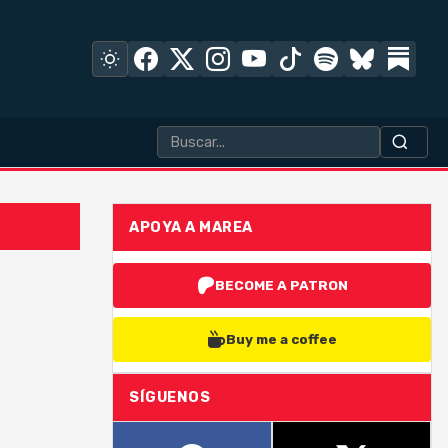
APOYA A MAREA
BECOME A PATRON
Buy me a coffee
SÍGUENOS