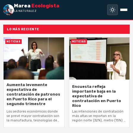
Marea
Ecologista
LA NATURALEZA NO
LO MÁS RECIENTE
NOTICIAS
NOTICIAS
Aumenta levemente
Encuesta refleja
expectativa de
importante baja en la
contratación de patronos
expectativa de
en Puerto Rico para el
contratación en Puerto
segundo trimestre
Rico
Los sectores económicos donde
Las intenciones de contratación
se prevé mayor contratación son
más altas se reportan en la
la manufactura, tecnologías de
región norte (32%), metro (15%) y
información y finanzas y servicios
centro (10%)