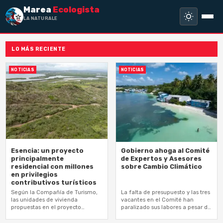
Marea
Ecologista
LA NATURALEZA N
LO MÁS RECIENTE
NOTICIAS
NOTICIAS
Esencia: un proyecto
Gobierno ahoga al Comité
principalmente
de Expertos y Asesores
residencial con millones
sobre Cambio Climático
en privilegios
contributivos turísticos
Según la Compañía de Turismo,
La falta de presupuesto y las tres
las unidades de vivienda
vacantes en el Comité han
propuestas en el proyecto
paralizado sus labores a pesar de
duplican en número las de
las responsabilidades que tiene
hospedería turística
por ley