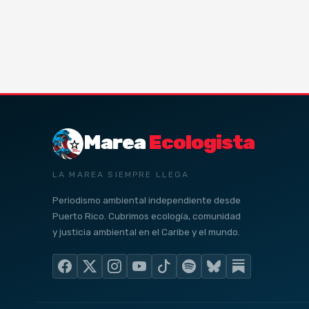
Marea
Ecologista
LA MAREA SIEMPRE LLEGA
Periodismo ambiental independiente desde
Puerto Rico. Cubrimos ecología, comunidad
y justicia ambiental en el Caribe y el mundo.