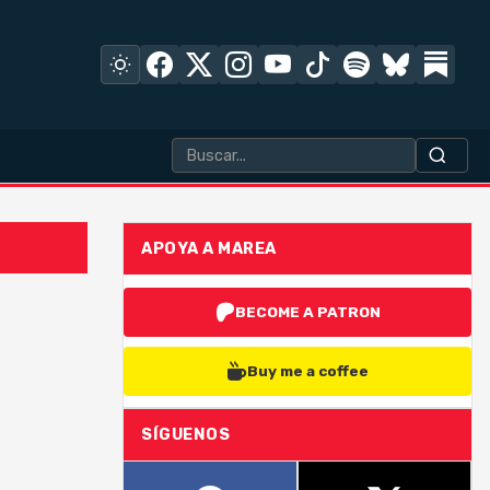
APOYA A MAREA
BECOME A PATRON
Buy me a coffee
SÍGUENOS