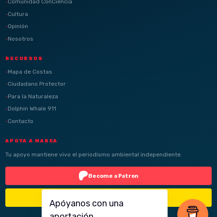
Comunidad ConCiencia
Cultura
Opinión
Nosotros
RECURSOS
Mapa de Costas
Ciudadano Protector
Para la Naturaleza
Dolphin Whale 911
Contacto
APOYA A MAREA
Tu apoyo mantiene vivo el periodismo ambiental independiente.
Become a Patron
Buy Me a Coffee
Apóyanos con una
aportación