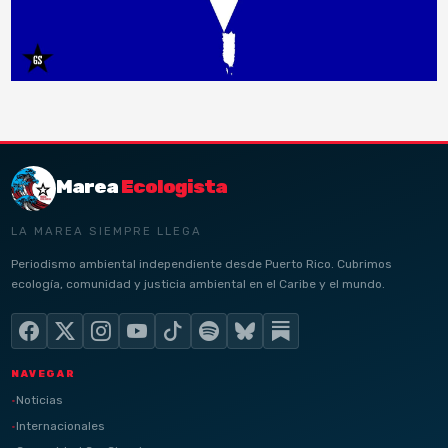
Marea
Ecologista
LA MAREA SIEMPRE LLEGA
Periodismo ambiental independiente desde Puerto Rico. Cubrimos
ecología, comunidad y justicia ambiental en el Caribe y el mundo.
NAVEGAR
Noticias
Internacionales