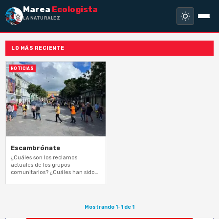
Marea
Ecologista
LA NATURALEZA N
LO MÁS RECIENTE
NOTICIAS
Escambrónate
¿Cuáles son los reclamos
actuales de los grupos
comunitarios? ¿Cuáles han sido
las posturas de las agencias de
gobierno llamadas a defender el
interés público?…
Mostrando 1-1 de 1