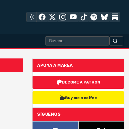
APOYA A MAREA
BECOME A PATRON
Buy me a coffee
SÍGUENOS