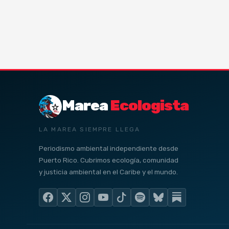
Marea
Ecologista
LA MAREA SIEMPRE LLEGA
Periodismo ambiental independiente desde
Puerto Rico. Cubrimos ecología, comunidad
y justicia ambiental en el Caribe y el mundo.