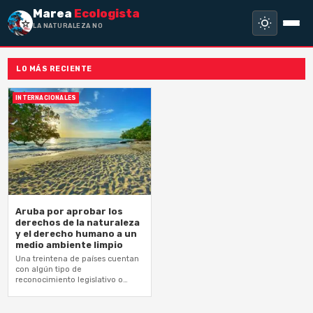
Marea
Ecologista
LA NATURALEZA NO HA
LO MÁS RECIENTE
INTERNACIONALES
Aruba por aprobar los
derechos de la naturaleza
y el derecho humano a un
medio ambiente limpio
Una treintena de países cuentan
con algún tipo de
reconocimiento legislativo o
judicial en el que la naturaleza,
determinados ecosistemas o
especies poseen derechos