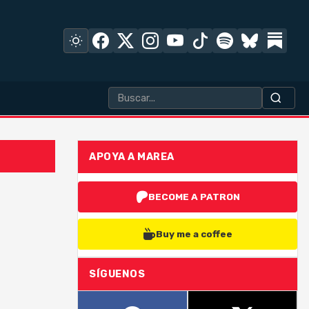
APOYA A MAREA
BECOME A PATRON
Buy me a coffee
SÍGUENOS