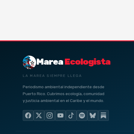
Marea
Ecologista
LA MAREA SIEMPRE LLEGA
Periodismo ambiental independiente desde
Puerto Rico. Cubrimos ecología, comunidad
y justicia ambiental en el Caribe y el mundo.