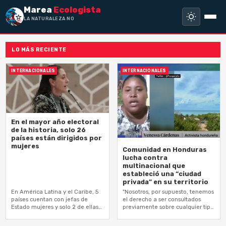
Marea
Ecologista
LA NATURALEZA NO HA
LO MÁS RECIENTE
INTERNACIONALES
INTERNACIONALES
En el mayor año electoral
de la historia, solo 26
países están dirigidos por
mujeres
Comunidad en Honduras
lucha contra
multinacional que
estableció una “ciudad
privada” en su territorio
En América Latina y el Caribe, 5
"Nosotros, por supuesto, tenemos
países cuentan con jefas de
el derecho a ser consultados
Estado mujeres y solo 2 de ellas
previamente sobre cualquier tipo
son hispanohablantes. Se trata
de proyecto que se esté llevando
de Barbados,…
a cabo en nuestra comunidad”