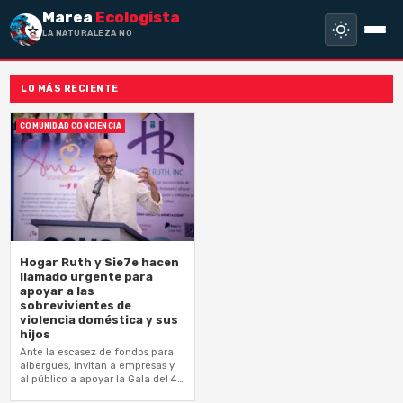
Marea
Ecologista
LA NATURALEZA NO HA
LO MÁS RECIENTE
COMUNIDAD CONCIENCIA
Hogar Ruth y Sie7e hacen
llamado urgente para
apoyar a las
sobrevivientes de
violencia doméstica y sus
hijos
Ante la escasez de fondos para
albergues, invitan a empresas y
al público a apoyar la Gala del 40
aniversario de Hogar Ruth y a…