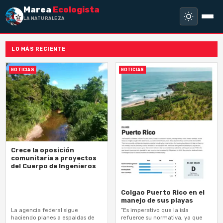
Marea
Ecologista
LA NATURALEZA NO
LO MÁS RECIENTE
NOTICIAS
NOTICIAS
Crece la oposición
comunitaria a proyectos
del Cuerpo de Ingenieros
Colgao Puerto Rico en el
manejo de sus playas
La agencia federal sigue
“Es imperativo que la isla
haciendo planes a espaldas de
refuerce su normativa, ya que