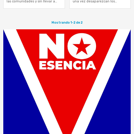
las comunidades y sin llevar a
una vez desaparezcan los
cabo los estudios de impacto
recursos naturales, desaparecerá
ambiental necesarios
también la industria turística”,
advierte el documento
Mostrando 1-2 de 2