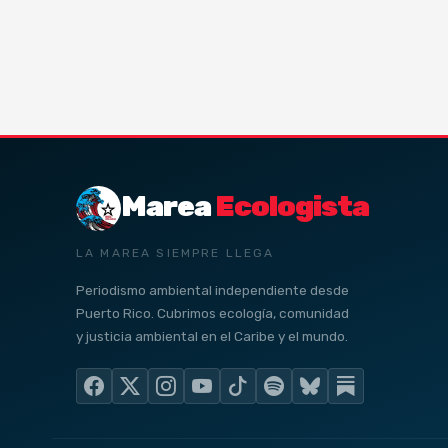
Marea
Ecologista
LA MAREA SIEMPRE LLEGA
Periodismo ambiental independiente desde
Puerto Rico. Cubrimos ecología, comunidad
y justicia ambiental en el Caribe y el mundo.