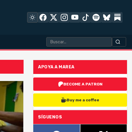
APOYA A MAREA
BECOME A PATRON
Buy me a coffee
SÍGUENOS