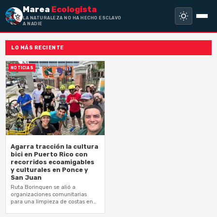
Marea
Ecologista
LA NATURALEZA NO HA HECHO ESCLAVO
A NADIE, SI
LO MÁS RECIENTE
NOTICIAS
Agarra tracción la cultura
bici en Puerto Rico con
recorridos ecoamigables
y culturales en Ponce y
San Juan
Ruta Borinquen se alió a
organizaciones comunitarias
para una limpieza de costas en
Ponce, mientras en Santurce
lideraron un recorrido cultural por