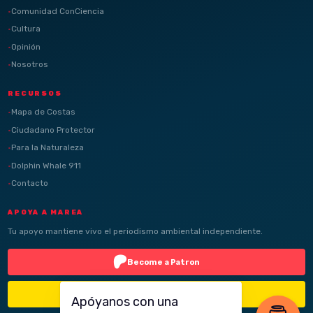
Comunidad ConCiencia
Cultura
Opinión
Nosotros
RECURSOS
Mapa de Costas
Ciudadano Protector
Para la Naturaleza
Dolphin Whale 911
Contacto
APOYA A MAREA
Tu apoyo mantiene vivo el periodismo ambiental independiente.
Become a Patron
Buy Me a Coffee
Apóyanos con una