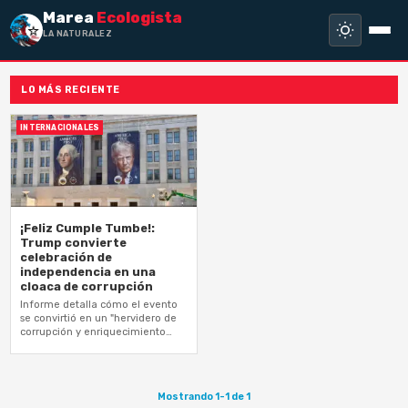
Marea
Ecologista
LA NATURALEZA N
LO MÁS RECIENTE
INTERNACIONALES
¡Feliz Cumple Tumbe!:
Trump convierte
celebración de
independencia en una
cloaca de corrupción
Informe detalla cómo el evento
se convirtió en un "hervidero de
corrupción y enriquecimiento
personal"
Mostrando 1-1 de 1