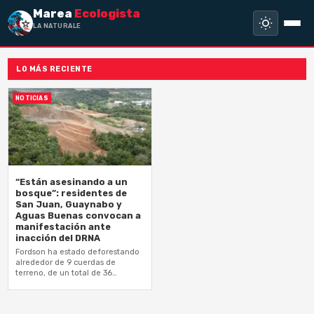
Marea
Ecologista
LA NATURALEZA
LO MÁS RECIENTE
NOTICIAS
“Están asesinando a un
bosque”: residentes de
San Juan, Guaynabo y
Aguas Buenas convocan a
manifestación ante
inacción del DRNA
Fordson ha estado deforestando
alrededor de 9 cuerdas de
terreno, de un total de 36
cuerdas para el desarrollo de un
vertedero de material
vegetativo…