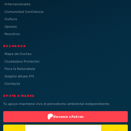
Internacionales
Comunidad ConCiencia
Cultura
Opinión
Nosotros
RECURSOS
Mapa de Costas
Ciudadano Protector
Para la Naturaleza
Dolphin Whale 911
Contacto
APOYA A MAREA
Tu apoyo mantiene vivo el periodismo ambiental independiente.
Become a Patron
Buy Me a Coffee