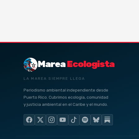
Marea
Ecologista
LA MAREA SIEMPRE LLEGA
Periodismo ambiental independiente desde
Puerto Rico. Cubrimos ecología, comunidad
y justicia ambiental en el Caribe y el mundo.