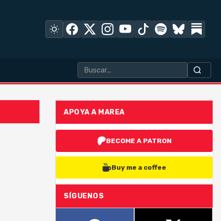
APOYA A MAREA
BECOME A PATRON
Buy me a coffee
SÍGUENOS