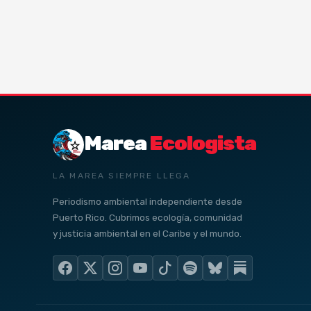
Marea
Ecologista
LA MAREA SIEMPRE LLEGA
Periodismo ambiental independiente desde
Puerto Rico. Cubrimos ecología, comunidad
y justicia ambiental en el Caribe y el mundo.