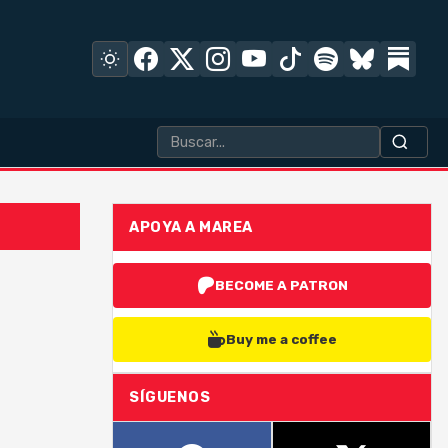
APOYA A MAREA
BECOME A PATRON
Buy me a coffee
SÍGUENOS