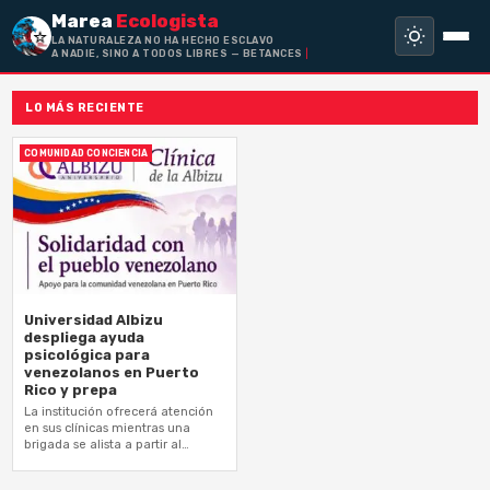
Marea
Ecologista
LA NATURALEZA NO HA HECHO ESCLAVO
A NADIE, SINO A TODOS LIBRES — BETANCES
LO MÁS RECIENTE
COMUNIDAD CONCIENCIA
Universidad Albizu
despliega ayuda
psicológica para
venezolanos en Puerto
Rico y prepa
La institución ofrecerá atención
en sus clínicas mientras una
brigada se alista a partir al
hermano país