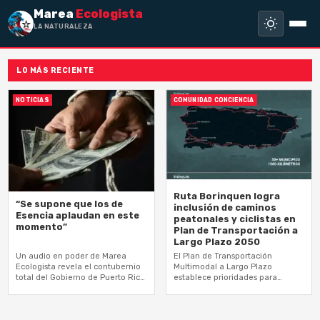
Marea
Ecologista
LA NATURALEZA NO
LO MÁS RECIENTE
NOTICIAS
COMUNIDAD CONCIENCIA
Ruta Borinquen logra
“Se supone que los de
inclusión de caminos
Esencia aplaudan en este
peatonales y ciclistas en
momento”
Plan de Transportación a
Largo Plazo 2050
Un audio en poder de Marea
El Plan de Transportación
Ecologista revela el contubernio
Multimodal a Largo Plazo
total del Gobierno de Puerto Rico
establece prioridades para
y los desarrolladores de
inversiones en la red vial y sirve
proyectos de ultra lujo que…
de cimiento de planificación para
entidades comunitarias…