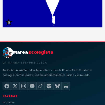
Marea
Ecologista
LA MAREA SIEMPRE LLEGA
Periodismo ambiental independiente desde Puerto Rico. Cubrimos
ecología, comunidad y justicia ambiental en el Caribe y el mundo.
NAVEGAR
Noticias