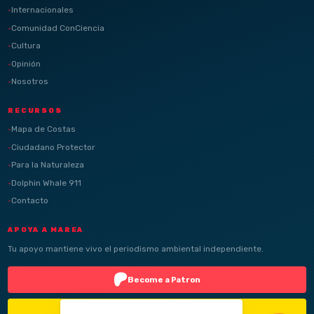
Internacionales
Comunidad ConCiencia
Cultura
Opinión
Nosotros
RECURSOS
Mapa de Costas
Ciudadano Protector
Para la Naturaleza
Dolphin Whale 911
Contacto
APOYA A MAREA
Tu apoyo mantiene vivo el periodismo ambiental independiente.
Become a Patron
Buy Me a Coffee