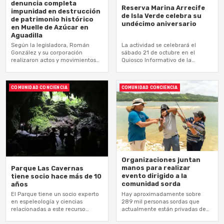
denuncia completa
Reserva Marina Arrecife
impunidad en destrucción
de Isla Verde celebra su
de patrimonio histórico
undécimo aniversario
en Muelle de Azúcar en
Aguadilla
Según la legisladora, Román
La actividad se celebrará el
González y su corporación
sábado 21 de octubre en el
realizaron actos y movimientos
Quiosco Informativo de la
de tierra y escombros
Reserva
provenientes de la destrucción
de un mogote que afectaron…
COMUNIDAD CONCIENCIA
COMUNIDAD CONCIENCIA
Organizaciones juntan
manos para realizar
Parque Las Cavernas
evento dirigido a la
tiene socio hace más de 10
comunidad sorda
años
El Parque tiene un socio experto
Hay aproximadamente sobre
en espeleología y ciencias
289 mil personas sordas que
relacionadas a este recurso
actualmente están privadas de
natural
información y no tienen la