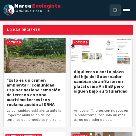
Marea
Ecologista
LA NATURALEZA NO HA HECHO E
LO MÁS RECIENTE
NOTICIAS
NOTICIAS
Alquileres a corto plazo
del hijo del Gobernador
“Esto es un crimen
cambian de anfitrión en
ambiental”: comunidad
plataforma AirBnB pero
Espinar detiene remoción
siguen bajo su titularidad
de terreno en zona
marítimo terrestre y
reclama acción al DRNA
La comunidad está alerta ante la
Ambos anfitriones son nuevos en
impermeabilización de los
la plataforma, con solo un mes
terrenos de humedales y la zona
como operador de dos
marítimo terrestre que aumenta
propiedades, de acuerdo a sus
su riesgo a estar expuesta a…
perfiles. Marea Ecologista les dio…