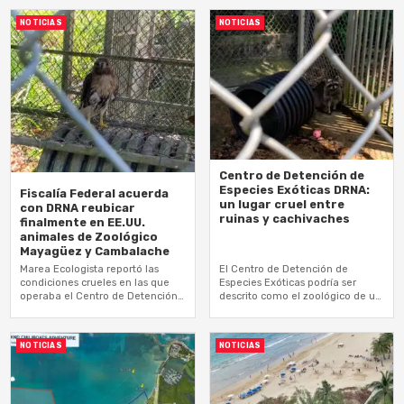
accesibilidad por la falta de
intérpretes en actividades…
NOTICIAS
NOTICIAS
Centro de Detención de
Especies Exóticas DRNA:
Fiscalía Federal acuerda
un lugar cruel entre
con DRNA reubicar
ruinas y cachivaches
finalmente en EE.UU.
animales de Zoológico
Mayagüez y Cambalache
Marea Ecologista reportó las
El Centro de Detención de
condiciones crueles en las que
Especies Exóticas podría ser
operaba el Centro de Detención
descrito como el zoológico de un
de Especies Exóticas del DRNA,
aficionado, un lugar insalubre,
ubicado en Arecibo
asqueroso, cruel, construido
entre cachivaches y…
NOTICIAS
NOTICIAS