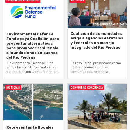
COMUNIDAD CONCIENCIA
NOTICIAS
Coalición de comunidades
Environmental Defense
exige a agencias estatales
Fund apoya Coalición para
y federales un manejo
presentar alternativas
integrado del Río Piedras
para promover resiliencia
a inundaciones en cuenca
del Río Piedras
“Environmental Defense Fund
La resolución, presentada como
apoya las solicitudes realizadas
contrapropuesta por las
por la Coalición Comunitaria de
comunidades, resalta la
la Cuenca del Río Piedras"
necesidad de implementar
diversas soluciones basadas en la
naturaleza
NOTICIAS
COMUNIDAD CONCIENCIA
Representante Nogales