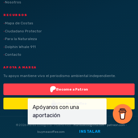
Nosotros
RECURSOS
Mapa de Costas
Ciudadano Protector
Para la Naturaleza
Dolphin Whale 911
Contacto
APOYA A MAREA
Tu apoyo mantiene vivo el periodismo ambiental independiente.
Become a Patron
Buy Me a Coffee
© 2026 Marea Ecologista · Puerto Rico ·
mareaecologista.com
·
patreon.com
·
INSTALAR
buymeacoffee.com