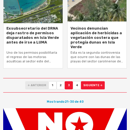
Vecinos denuncian
Exsubsecretario del DRNA
aplicación de herbicidas a
deja rastro de permisos
vegetación costera que
disparatados en Isla Verde
protegía dunas en Isla
antes de irse a LUMA
Verde
Uno de los permisos posibilitaría
Esta es la segunda controversia
el regreso de las motoras
que ocurre con las dunas de las
acuáticas al sector este del
playas del sector carolinense de
balneario que colinda con la
Isla Verde en los pasados tres
Reserva Marina Arrecife de la…
meses
← ANTERIOR
1
2
3
4
SIGUIENTE →
Mostrando 21-30 de 40