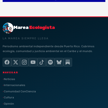
Marea
Ecologista
LA MAREA SIEMPRE LLEGA
Periodismo ambiental independiente desde Puerto Rico. Cubrimos
ecología, comunidad y justicia ambiental en el Caribe y el mundo.
NAVEGAR
Noticias
Internacionales
Comunidad ConCiencia
Cultura
Opinión