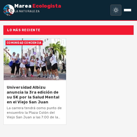
Marea
Ecologista
LA NATURALEZA NO
LO MÁS RECIENTE
COMUNIDAD CONCIENCIA
Universidad Albizu
anuncia la 3ra edición de
su 5K por la Salud Mental
en el Viejo San Juan
La carrera tendrá como punto de
encuentro la Plaza Colón del
Viejo San Juan a las 7:00 de la
mañana, culminando en la sede
de la…