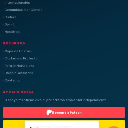
Internacionales
Comunidad ConCiencia
Cultura
Opinión
Nosotros
RECURSOS
Mapa de Costas
Ciudadano Protector
Para la Naturaleza
Dolphin Whale 911
Contacto
APOYA A MAREA
Tu apoyo mantiene vivo el periodismo ambiental independiente.
Become a Patron
Buy Me a Coffee