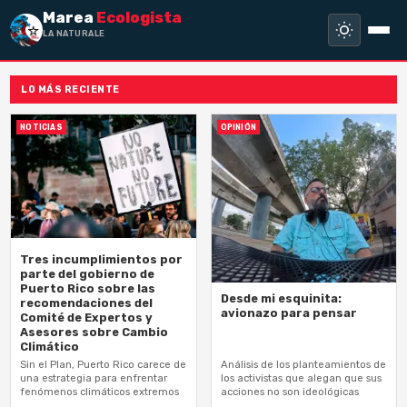
Marea
Ecologista
LA NATURALEZA N
LO MÁS RECIENTE
NOTICIAS
OPINIÓN
Tres incumplimientos por
parte del gobierno de
Puerto Rico sobre las
Desde mi esquinita:
recomendaciones del
avionazo para pensar
Comité de Expertos y
Asesores sobre Cambio
Climático
Sin el Plan, Puerto Rico carece de
Análisis de los planteamientos de
una estrategia para enfrentar
los activistas que alegan que sus
fenómenos climáticos extremos
acciones no son ideológicas