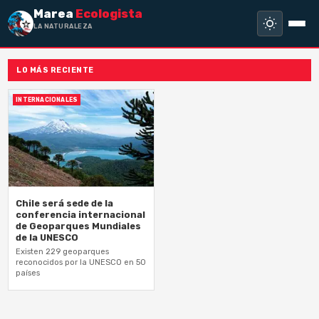
Marea
Ecologista
LA NATURALEZA NO
LO MÁS RECIENTE
INTERNACIONALES
Chile será sede de la
conferencia internacional
de Geoparques Mundiales
de la UNESCO
Existen 229 geoparques
reconocidos por la UNESCO en 50
países