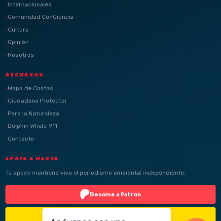
Internacionales
Comunidad ConCiencia
Cultura
Opinión
Nosotros
RECURSOS
Mapa de Costas
Ciudadano Protector
Para la Naturaleza
Dolphin Whale 911
Contacto
APOYA A MAREA
Tu apoyo mantiene vivo el periodismo ambiental independiente.
Become a Patron
Buy Me a Coffee