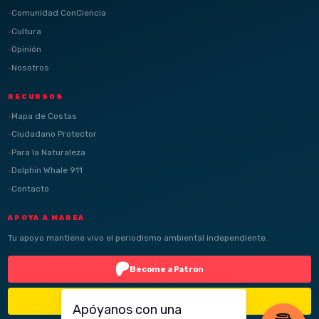
Comunidad ConCiencia
Cultura
Opinión
Nosotros
RECURSOS
Mapa de Costas
Ciudadano Protector
Para la Naturaleza
Dolphin Whale 911
Contacto
APOYA A MAREA
Tu apoyo mantiene vivo el periodismo ambiental independiente.
Become a Patron
Buy Me a Coffee
Apóyanos con una