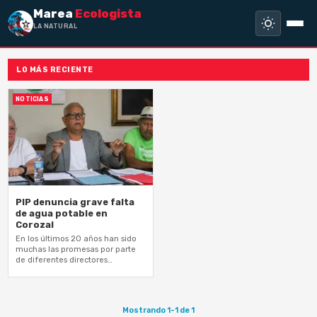
Marea
Ecologista
LA NATURALEZ
LO MÁS RECIENTE
NOTICIAS
PIP denuncia grave falta
de agua potable en
Corozal
En los últimos 20 años han sido
muchas las promesas por parte
de diferentes directores
ejecutivos de la Autoridad de
Acueductos y Alcantarillados
(AAA) y…
Mostrando 1-1 de 1