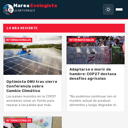
Marea
Ecologista
LA NATURALEZA NO
LO MÁS RECIENTE
INTERNACIONALES
INTERNACIONALES
Adaptarse o morir de
hambre: COP27 destaca
desafíos agrícolas
Optimista ONU tras cierre
Conferencia sobre
Cambio Climático
Los países reunidos en la COP27
“No podemos continuar con el
acordaron crear un fondo para
modelo actual de producir
reparar a los países que más
alimentos y luego degradar el
están sufriendo las
suelo, disminuir la biodiversidad,
consecuencias del calentamiento
afectar el medio ambiente. No.
global
El modelo…
INTERNACIONALES