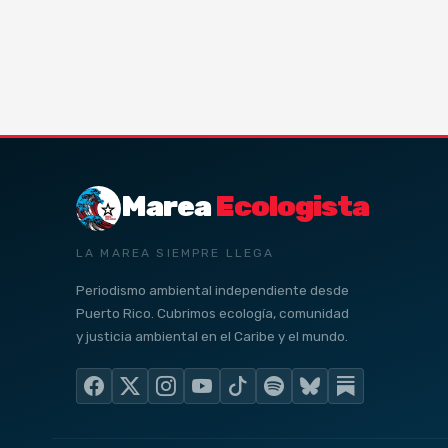
Marea
Ecologista
LA MAREA SIEMPRE LLEGA
Periodismo ambiental independiente desde
Puerto Rico. Cubrimos ecología, comunidad
y justicia ambiental en el Caribe y el mundo.