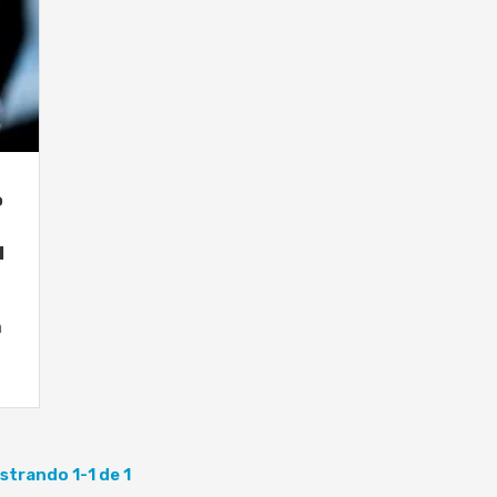
o
l
a
strando 1-1 de 1