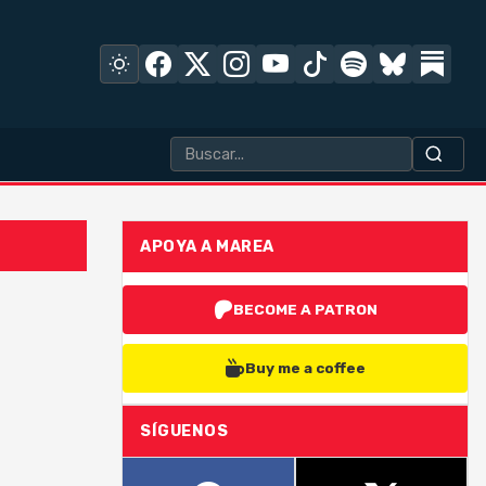
APOYA A MAREA
BECOME A PATRON
Buy me a coffee
SÍGUENOS