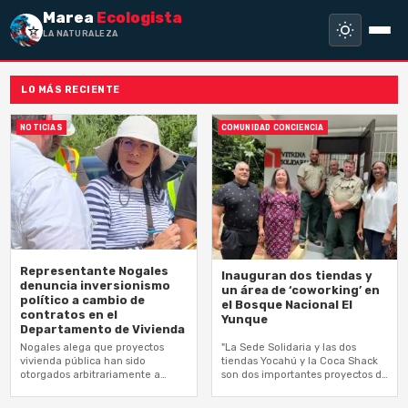
Marea
Ecologista
LA NATURALEZA NO
LO MÁS RECIENTE
NOTICIAS
COMUNIDAD CONCIENCIA
Representante Nogales
Inauguran dos tiendas y
denuncia inversionismo
un área de ‘coworking’ en
político a cambio de
el Bosque Nacional El
contratos en el
Yunque
Departamento de Vivienda
Nogales alega que proyectos
"La Sede Solidaria y las dos
vivienda pública han sido
tiendas Yocahú y la Coca Shack
otorgados arbitrariamente a
son dos importantes proyectos de
donantes del Gobernador, el
desarrollo socioeconómico para
Alcalde de San Juan y el
la región este"