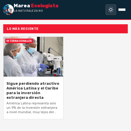
Marea
Ecologista
LA NATURALEZA NO HA
LO MÁS RECIENTE
INTERNACIONALES
Sigue perdiendo atractivo
América Latina y el Caribe
para la inversión
extranjera directa
América Latina representa solo
un 9% de la inversión extranjera
a nivel mundial, muy lejos del
14% que llegó a alcanzar en
2014.