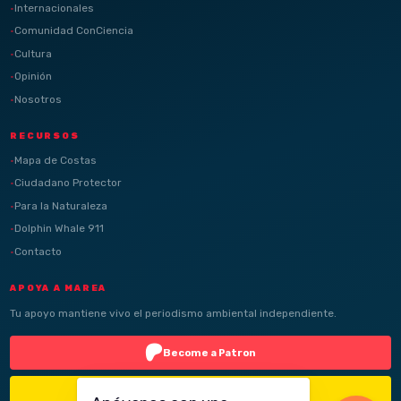
Internacionales
Comunidad ConCiencia
Cultura
Opinión
Nosotros
RECURSOS
Mapa de Costas
Ciudadano Protector
Para la Naturaleza
Dolphin Whale 911
Contacto
APOYA A MAREA
Tu apoyo mantiene vivo el periodismo ambiental independiente.
Become a Patron
Buy Me a Coffee