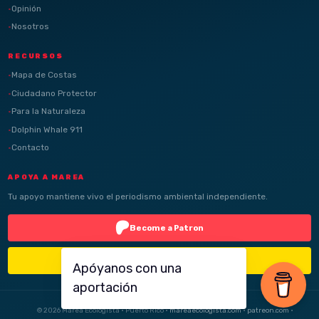
Opinión
Nosotros
RECURSOS
Mapa de Costas
Ciudadano Protector
Para la Naturaleza
Dolphin Whale 911
Contacto
APOYA A MAREA
Tu apoyo mantiene vivo el periodismo ambiental independiente.
Become a Patron
Buy Me a Coffee
Apóyanos con una
aportación
© 2026 Marea Ecologista · Puerto Rico ·
mareaecologista.com
·
patreon.com
·