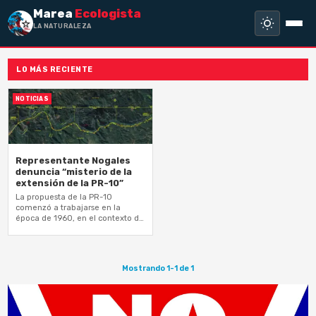
Marea
Ecologista
LA NATURALEZA NO
LO MÁS RECIENTE
NOTICIAS
Representante Nogales
denuncia “misterio de la
extensión de la PR-10”
La propuesta de la PR-10
comenzó a trabajarse en la
época de 1960, en el contexto de
un proyecto de explotación
minera
Mostrando 1-1 de 1