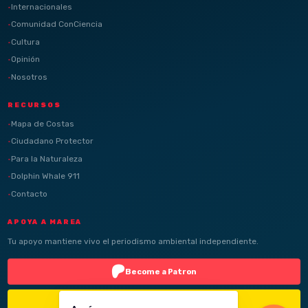
Internacionales
Comunidad ConCiencia
Cultura
Opinión
Nosotros
RECURSOS
Mapa de Costas
Ciudadano Protector
Para la Naturaleza
Dolphin Whale 911
Contacto
APOYA A MAREA
Tu apoyo mantiene vivo el periodismo ambiental independiente.
Become a Patron
Buy Me a Coffee