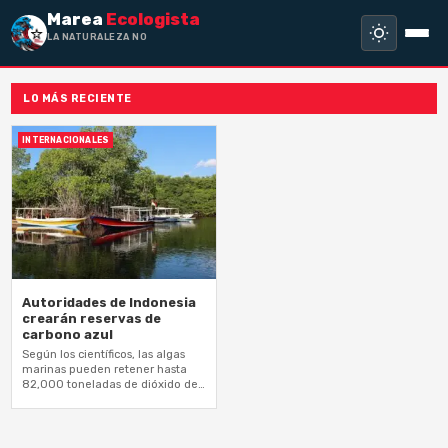
Marea
Ecologista
LA NATURALEZA NO HA
LO MÁS RECIENTE
INTERNACIONALES
Autoridades de Indonesia
crearán reservas de
carbono azul
Según los científicos, las algas
marinas pueden retener hasta
82,000 toneladas de dióxido de
carbono por kilómetro cuadrado,
lo que abre para Indonesia la
posibilidad…