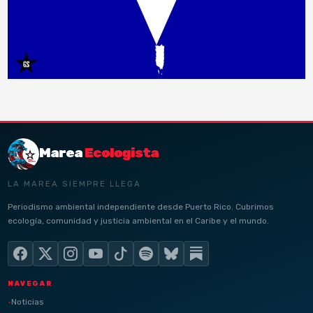
Marea
Ecologista
LA MAREA SIEMPRE LLEGA
Periodismo ambiental independiente desde Puerto Rico. Cubrimos
ecología, comunidad y justicia ambiental en el Caribe y el mundo.
NAVEGAR
Noticias