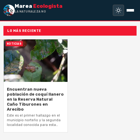
Marea
Ecologista
LA NATURALEZA NO HA
LO MÁS RECIENTE
NOTICIAS
Encuentran nueva
población de coquí llanero
en la Reserva Natural
Caño Tiburones en
Arecibo
Este es el primer hallazgo en el
municipio norteño y la segunda
localidad conocida para esta
especie en Puerto Rico