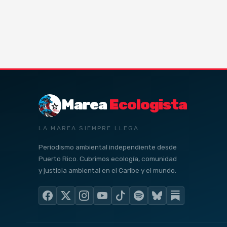
Marea
Ecologista
LA MAREA SIEMPRE LLEGA
Periodismo ambiental independiente desde
Puerto Rico. Cubrimos ecología, comunidad
y justicia ambiental en el Caribe y el mundo.