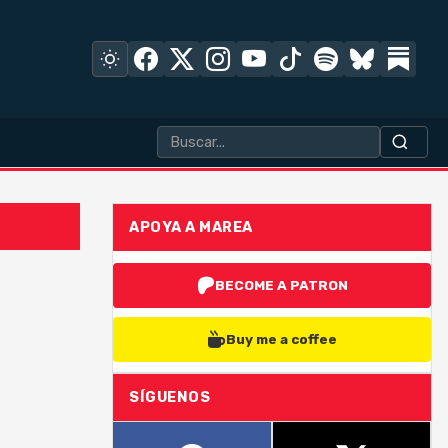
APOYA A MAREA
BECOME A PATRON
Buy me a coffee
SÍGUENOS